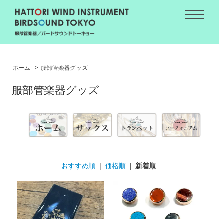
ホーム
>
服部管楽器グッズ
服部管楽器グッズ
おすすめ順
|
価格順
|
新着順