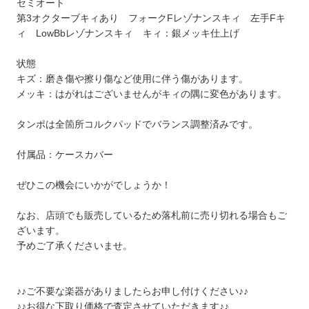
セミオート
第3オクターブキィあり フォークFレゾナンスキィ 左手Fキ
ィ LowBbレゾナンスキィ キィ：銀メッキ仕上げ
状態
キズ：磨き傷や擦り傷など使用に伴う傷があります。
メッキ：はがれはございませんがキィの隅に変色があります。
タンポは全箇所コルクパッドでバランス調整済みです。
付属品：ケースカバー
ぜひこの機会にいかがでしょうか！
なお、店頭でも販売しているため落札前に売り切れる場合もご
ざいます。
予めご了承くださいませ。
♪♪ご不要な楽器がありましたらお申し付けください♪♪
♪♪お得な下取り価格で査定させていただきます♪♪